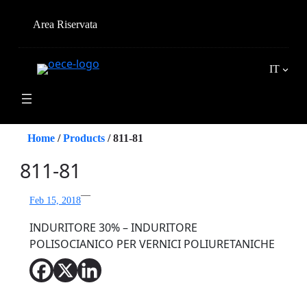
Vai
al
Area Riservata
contenuto
IT
Home
/
Products
/
811-81
811-81
—
Feb 15, 2018
INDURITORE 30% – INDURITORE
POLISOCIANICO PER VERNICI POLIURETANICHE