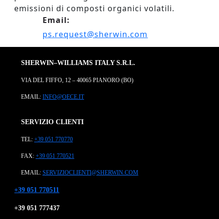
emissioni di composti organici volatili.
Email:
ps.request@sherwin.com
SHERWIN–WILLIAMS ITALY S.R.L.
VIA DEL FIFFO, 12 – 40065 PIANORO (BO)
EMAIL:
INFO@OECE.IT
SERVIZIO CLIENTI
TEL:
+39 051 770770
FAX:
+39 051 770521
EMAIL:
SERVIZIOCLIENTI@SHERWIN.COM
+39 051 770511
+39 051 777437