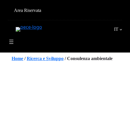
Vai
al
Area Riservata
contenuto
IT
Home
/
Ricerca e Sviluppo
/
Consulenza ambientale