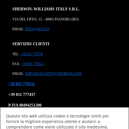
SHERWIN–WILLIAMS ITALY S.R.L.
VIA DEL FIFFO, 12 – 40065 PIANORO (BO)
EMAIL:
INFO@OECE.IT
SERVIZIO CLIENTI
TEL:
+39 051 770770
FAX:
+39 051 770521
EMAIL:
SERVIZIOCLIENTI@SHERWIN.COM
+39 051 770511
+39 051 777437
P.IVA 00494251200
Questo sito web utilizza cookie e tecnologie simili per
CF 08866930
fornire la migliore esperienza utente e aiutarci a
Azienda
comprendere come viene utilizzato il sito medesimo,