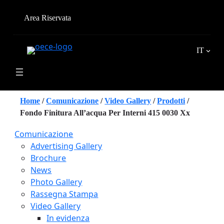
Vai
al
Area Riservata
contenuto
IT
Home
/
Comunicazione
/
Video Gallery
/
Prodotti
/
Fondo Finitura All’acqua Per Interni 415 0030 Xx
Comunicazione
Advertising Gallery
Brochure
News
Photo Gallery
Rassegna Stampa
Video Gallery
In evidenza