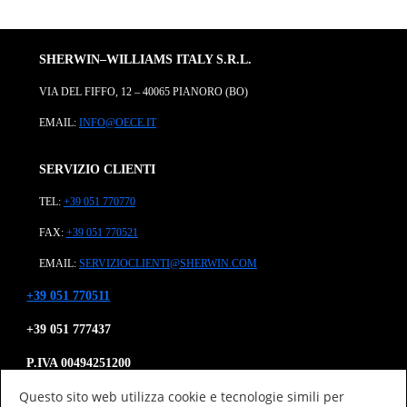
SHERWIN–WILLIAMS ITALY S.R.L.
VIA DEL FIFFO, 12 – 40065 PIANORO (BO)
EMAIL:
INFO@OECE.IT
SERVIZIO CLIENTI
TEL:
+39 051 770770
FAX:
+39 051 770521
EMAIL:
SERVIZIOCLIENTI@SHERWIN.COM
+39 051 770511
+39 051 777437
P.IVA 00494251200
Questo sito web utilizza cookie e tecnologie simili per
CF 08866930