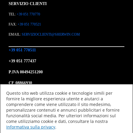
SERVIZIO CLIENTI
TEL:
+39 051 770770
FAX:
+39 051 770521
EMAIL:
SERVIZIOCLIENTI@SHERWIN.COM
+39 051 770511
+39 051 777437
P.IVA 00494251200
CF 08866930
Questo sito web utilizza cookie e tecnologie simili per
fornire la migliore esperienza utente e aiutarci a
Azienda
comprendere come viene utilizzato il sito medesimo,
Categorie di Prodotti
Ricerca e Sviluppo
personalizzare contenuti e annunci pubblicitari e fornire
Comunicazione
funzionalità social media. Per ulteriori informazioni sul
Contattaci
come utilizziamo cookie e dati, consultare la nostra
Informativa sulla privacy
.
Privacy Policy