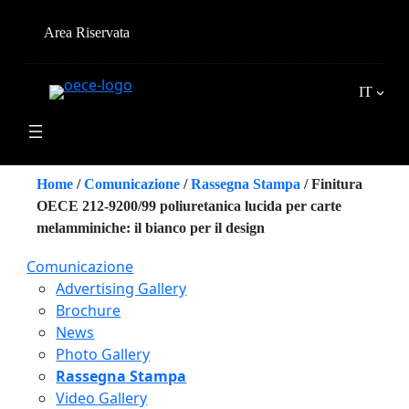
Vai
al
Area Riservata
contenuto
IT
Home
/
Comunicazione
/
Rassegna Stampa
/
Finitura
OECE 212-9200/99 poliuretanica lucida per carte
melamminiche: il bianco per il design
Comunicazione
Advertising Gallery
Brochure
News
Photo Gallery
Rassegna Stampa
Video Gallery