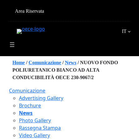
Vai
al
Area Riservata
contenuto
IT
Home
/
Comunicazione
/
News
/
NUOVO FONDO
POLIURETANICO BIANCO AD ALTA
CONDUCIBILITÀ OECE 230-9067/2
Comunicazione
Advertising Gallery
Brochure
News
Photo Gallery
Rassegna Stampa
Video Gallery