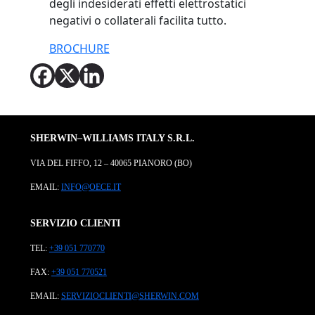
degli indesiderati effetti elettrostatici
negativi o collaterali facilita tutto.
BROCHURE
SHERWIN–WILLIAMS ITALY S.R.L.
VIA DEL FIFFO, 12 – 40065 PIANORO (BO)
EMAIL:
INFO@OECE.IT
SERVIZIO CLIENTI
TEL:
+39 051 770770
FAX:
+39 051 770521
EMAIL:
SERVIZIOCLIENTI@SHERWIN.COM