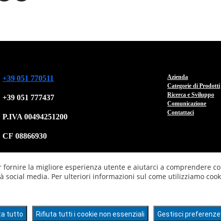
Azienda
+39 051 770511
Categorie di Prodotti
Ricerca e Sviluppo
+39 051 777437
Comunicazione
Contattaci
P.IVA 00494251200
CF 08866930
er fornire la migliore esperienza utente e aiutarci a comprendere co
à social media. Per ulteriori informazioni sul come utilizziamo cook
a tutto
Rifiuta tutti i cookie non essenziali
Gestisci preferenze