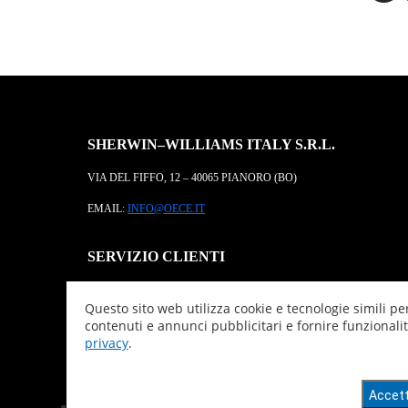
SHERWIN–WILLIAMS ITALY S.R.L.
VIA DEL FIFFO, 12 – 40065 PIANORO (BO)
EMAIL:
INFO@OECE.IT
SERVIZIO CLIENTI
TEL:
+39 051 770770
Questo sito web utilizza cookie e tecnologie simili p
FAX:
+39 051 770521
contenuti e annunci pubblicitari e fornire funzionalit
privacy
.
EMAIL:
SERVIZIOCLIENTI@SHERWIN.COM
Accett