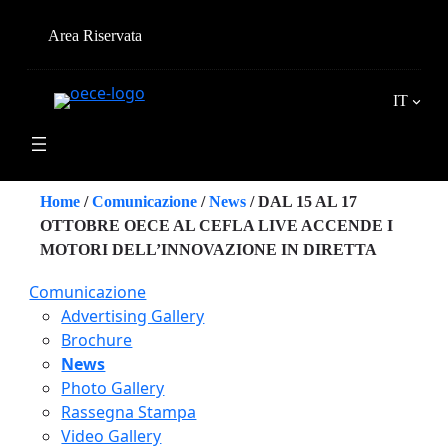
Vai
al
Area Riservata
contenuto
IT
Home
/
Comunicazione
/
News
/
DAL 15 AL 17
OTTOBRE OECE AL CEFLA LIVE ACCENDE I
MOTORI DELL’INNOVAZIONE IN DIRETTA
Comunicazione
Advertising Gallery
Brochure
News
Photo Gallery
Rassegna Stampa
Video Gallery